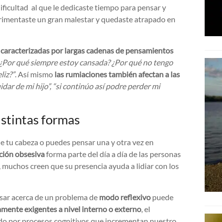
icultad al que le dedicaste tiempo para pensar y
perimentaste un gran malestar y quedaste atrapado en
 caracterizadas por largas cadenas de pensamientos
 ¿Por qué siempre estoy cansada? ¿Por qué no tengo
liz?”
. Así mismo
las rumiaciones también afectan a las
idar de mi hijo”, “si continúo así podre perder mi
stintas formas
de tu cabeza o puedes pensar una y otra vez en
ción obsesiva
forma parte del día a día de las personas
muchos creen que su presencia ayuda a lidiar con los
nsar acerca de un problema de
modo reflexivo
puede
amente exigentes a nivel interno o externo
, el
do por procesos cognitivos que incrementan nuestro