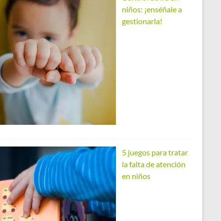
niños: ¡enséñale a
gestionarla!
5 juegos para tratar
la falta de atención
en niños