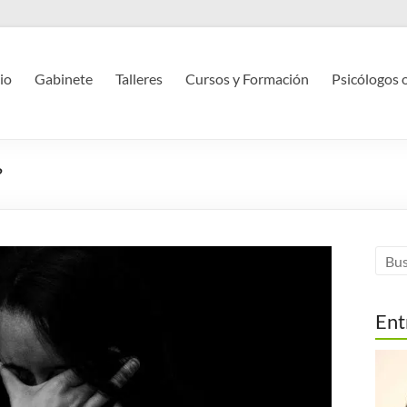
cio
Gabinete
Talleres
Cursos y Formación
Psicólogos 
?
Ent