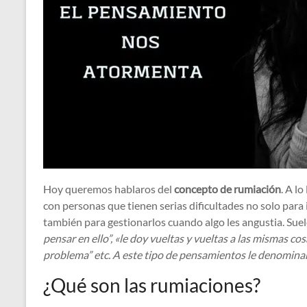
Hoy queremos hablaros del
concepto de rumiación
. A l
con personas que tienen serias dificultades no solo para
también para gestionarlos cuando algo les angustia. Sue
pensar en ello”, «le doy vueltas y vueltas a las mismas co
problema” etc. A este tipo de pensamientos le denomin
¿Qué son las rumiaciones?