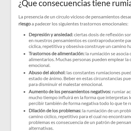
¿Que consecuencias tiene rumi
La presencia de un círculo vicioso de pensamientos des
riesgo
a padecer los siguientes trastornos emocionales:
Depresión y ansiedad:
ciertas dosis de reflexión so
en nuestros pensamientos es contraproducente para
cíclica, repetitiva y obsesiva construye un camino ha
Trastornos de alimentación:
la rumiación se asocia
alimentarios. Muchas personas pueden emplear la 
emocional.
Abuso del alcohol:
las constantes rumiaciones puede
estado de ánimo. Beber en estas circunstancias p
para disminuir el malestar emocional.
Aumento de los pensamientos negativos:
rumiar ac
mucho tiempo influirá en la forma que interpretas 
percibir también de forma negativa todo lo que te r
Dilación de los problemas:
la rumiación de un prob
camino cíclico, repetitivo para el cual no encontramo
problemas es consecuencia de un patrón de pensami
alternativas.