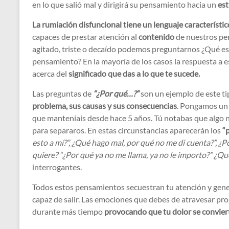
en lo que salió mal y dirigirá su pensamiento hacia un
est
La rumiación disfuncional tiene un lenguaje característic
capaces de prestar atención al
contenido
de nuestros pe
agitado, triste o decaído podemos preguntarnos ¿Qué e
pensamiento? En la mayoría de los casos la respuesta a 
acerca del
significado que das a lo que te sucede.
Las preguntas de
“¿Por qué…?“
son un ejemplo de este t
problema, sus causas y sus consecuencias
. Pongamos un 
que manteníais desde hace 5 años. Tú notabas que algo n
para separaros. En estas circunstancias aparecerán los
“
esto a mí?”, ¿Qué hago mal, por qué no me di cuenta?”, ¿
quiere? “¿Por qué ya no me llama, ya no le importo?” ¿Qu
interrogantes.
Todos estos pensamientos secuestran tu atención y gener
capaz de salir. Las emociones que debes de atravesar pro
durante más tiempo
provocando que tu dolor se conviert