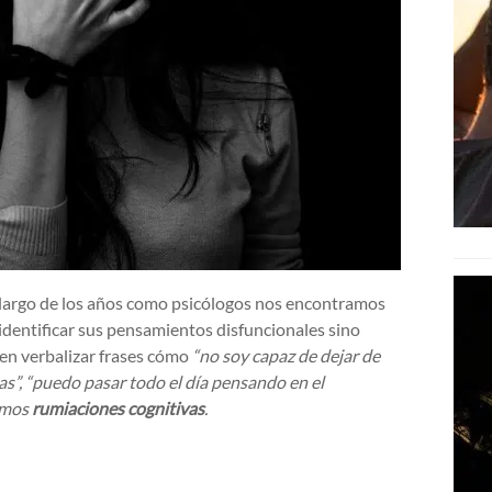
o largo de los años como psicólogos nos encontramos
 identificar sus pensamientos disfuncionales sino
len verbalizar frases cómo
“no soy capaz de dejar de
sas”, “puedo pasar todo el día pensando en el
amos
rumiaciones cognitivas
.