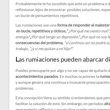
Probablemente te ha sucedido que ante un problema o dif
reflexionar, lejos de encontrar posibles soluciones, ex
un bucle de pensamientos repetitivos.
Las rumiaciones son una
forma de responder al malestar
en bucle, repetitivos y cíclicos, “
¿Por qué me siento mal?
energía? ¿Por qué tengo yo depresión? ¿Por qué no soy fe
consecuencias del problema
,
“si continúo así no podré cu
trabajo, “¿y si me quitan a mi hijo?”.
L
as rumiaciones pueden abarcar di
Puedes preocuparte por algo y no ser capaz de quitarlo 
acontecimientos pasados
. En muchas ocasiones la
rumia
y aunque genera una continua e incesante preocupación, 
problemas.
Esta concepción tiene su sentido si entendemos que pe
facilitar la solución de este. Sin embargo, en periodos
alt
pensamiento reflexivo y productivo puede verse merma