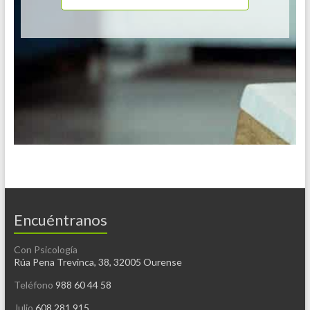
Encuéntranos
Con Psicología
Rúa Pena Trevinca, 38, 32005 Ourense
Teléfono
988 60 44 58
Julio
608 281 915