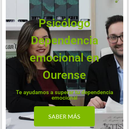
Psicólogo
Dependencia
emocional en
Ourense
Te ayudamos a superar tu dependencia
emocional
SABER MÁS