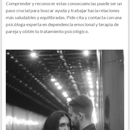
Comprender y reconocer estas consecuencias puede ser un
paso crucial para buscar ayuda y trabajar hacia relaciones
más saludables y equilibradas. Pide cita y contacta con una
psicóloga experta en dependencia emocional y terapia de
pareja y obtén tu tratamiento psicológico.