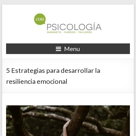
Skip
to
content
Psicólogos
Tu
Menu
gabinete
en
de
Ourense
psicología
5 Estrategias para desarrollar la
en
Con
resiliencia emocional
Ourense.
Psicología