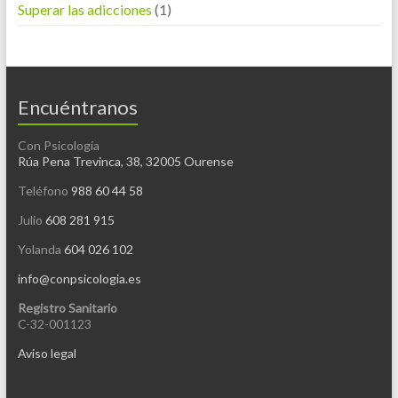
Superar las adicciones
(1)
Encuéntranos
Con Psicología
Rúa Pena Trevinca, 38, 32005 Ourense
Teléfono
988 60 44 58
Julio
608 281 915
Yolanda
604 026 102
info@conpsicologia.es
Registro Sanitario
C-32-001123
Aviso legal